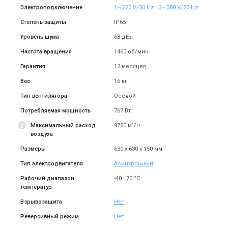
Электроподключение
1~ 220 V/50 Hz | 3~ 380 V/50 Hz
Испания
Испания
Промышленные
Промышленные
Степень защиты
IP65
вентиляторы Soler&Palau
вентиляторы Soler&Palau
Уровень шума
68 дБа
HCFT/4-560/H
HCFT/4-630/H
Цена
Цена
Цена по запросу
Цена по запросу
Частота вращения
1460 об/мин
Купить
Купить
Гарантия
12 месяцев
Вес
16 кг
Под заказ
Оставить отзыв
Под заказ
Оставить отзыв
Тип вентилятора
Осевой
Потребляемая мощность
767 Вт
Максимальный расход
9750 м³/ч
воздуха
Испания
Испания
Размеры
630 х 630 х 150 мм
Промышленные
Промышленные
Тип электродвигателя
Асинхронный
вентиляторы Soler&Palau
вентиляторы Soler&Palau
HCFT/4-710/H
HCFT/4-800/H-X
Рабочий диапазон
-40...70 °С
Цена
Цена
температур
Цена по запросу
Цена по запросу
Купить
Купить
Взрывозащита
Нет
Реверсивный режим
Нет
Под заказ
Оставить отзыв
Под заказ
Оставить отзыв