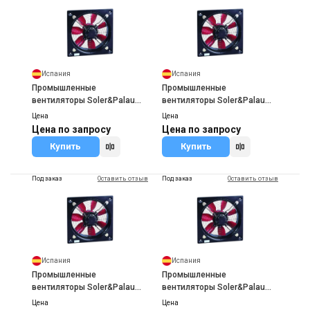
Испания
Испания
Промышленные
Промышленные
вентиляторы Soler&Palau
вентиляторы Soler&Palau
HCFT/4-250/H
HCFT/4-315/H
Цена
Цена
Цена по запросу
Цена по запросу
Купить
Купить
Под заказ
Оставить отзыв
Под заказ
Оставить отзыв
Испания
Испания
Промышленные
Промышленные
вентиляторы Soler&Palau
вентиляторы Soler&Palau
HCFT/4-355/H
HCFT/4-400/H
Цена
Цена