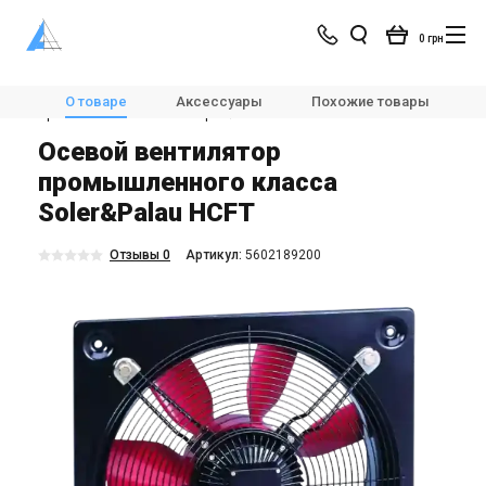
0 грн
Магазин
Вентиляция
Вентиляторы
О товаре
Аксессуары
Похожие товары
Промышленные вентиляторы
Soler&Palau HCFT
Осевой вентилятор
промышленного класса
Soler&Palau HCFT
Отзывы 0
Aртикул:
5602189200