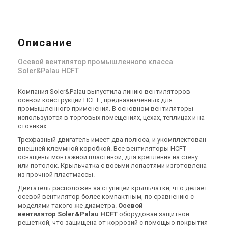
Описание
Испания
Испания
Осевой вентилятор промышленного класса
Промышленные
Промышленные
Soler&Palau HCFT
вентиляторы Soler&Palau
вентиляторы Soler&Palau
HCFT/4-1000/H-X
HCFT/6-400/H
Цена
Цена
Компания Soler&Palau выпустила линию вентиляторов
Цена по запросу
Цена по запросу
осевой конструкции HCFT , предназначенных для
промышленного применения. В основном вентиляторы
Купить
Купить
используются в торговых помещениях, цехах, теплицах и на
стоянках.
Под заказ
Оставить отзыв
Под заказ
Оставить отзыв
Трехфазный двигатель имеет два полюса, и укомплектован
внешней клеммной коробкой. Все вентиляторы HCFT
оснащены монтажной пластиной, для крепления на стену
или потолок. Крыльчатка с восьми лопастями изготовлена
из прочной пластмассы.
Двигатель расположен за ступицей крыльчатки, что делает
Испания
Испания
осевой вентилятор более компактным, по сравнению с
моделями такого же диаметра.
Промышленные
Осевой
Промышленные
вентилятор Soler&Palau HCFT
оборудован защитной
вентиляторы Soler&Palau
вентиляторы Soler&Palau
решеткой, что защищена от коррозий с помощью покрытия
HCFT/6-560/H
HCFT/6-710/H
Цена
Цена