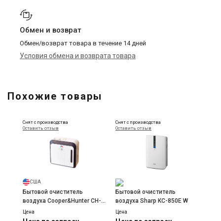
Обмен и возврат
Обмен/возврат товара в течение 14 дней
Условия обмена и возврата товара
Похожие товары
Снят с производства
Снят с производства
Оставить отзыв
Оставить отзыв
США
-
Бытовой очиститель
Бытовой очиститель
воздуха Cooper&Hunter CH-
воздуха Sharp KC-850E W
8350D
Цена
Цена