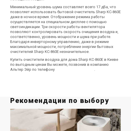
Цена по запросу
Цена по запросу
Минимальный уровень шума составляет всего 17 дБа, что
Купить
Купить
позволяет использовать бытовой очиститель Sharp KC-860E
даже в ночное время. Отображение режима работы
осуществляется на специальном дисплее с помощью
Снят с производства
Снят с производства
Оставить отзыв
Оставить отзыв
светоиндикации. Три скорости работы вентилятора
позволяют контролировать скорость очищения воздуха и,
соответственно, уровень мощности и шума при работе.
Благодаря инверторному управлению, даже в режиме
максимальной мощности, потребление энергии бытовых
очистителей Sharp KC-860E незначительное.
-
-
Купить очистители воздуха для дома Sharp KC-860E в Киеве
Бытовой очиститель
Бытовой очиститель
по выгодным ценам Вы можете, позвонив в компанию
воздуха Panasonic F-
воздуха Panasonic F-PJD 35
Альтер Эйр по телефону
0
8
0
0
Показати номер
.
PXC50R-W
Цена
Цена
Цена по запросу
Цена по запросу
Купить
Купить
Рекомендации по выбору
Снят с производства
Снят с производства
Оставить отзыв
Оставить отзыв
О