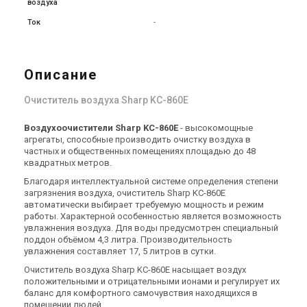
воздуха
Ток
-
Описание
-
-
Бытовой очиститель
Бытовой очиститель
воздуха Vortice Vortronic 100
воздуха Vortice Depuro
Очиститель воздуха Sharp KC-860E
150TH
Цена
Цена
Цена по запросу
Цена по запросу
Воздухоочистители
Sharp KC-860E
- высокомощные
агрегаты, способные производить очистку воздуха в
Купить
Купить
частных и общественных помещениях площадью до 48
квадратных метров.
Снят с производства
Снят с производства
Благодаря интеллектуальной системе определения степени
Оставить отзыв
Оставить отзыв
загрязнения воздуха, очиститель Sharp KC-860E
автоматически выбирает требуемую мощность и режим
работы. Характерной особенностью является возможность
увлажнения воздуха. Для воды предусмотрен специальный
поддон объёмом 4,3 литра. Производительность
увлажнения составляет 17, 5 литров в сутки.
-
США
Очиститель воздуха Sharp KC-860E насыщает воздух
Бытовой очиститель
Бытовой очиститель
положительными и отрицательными ионами и регулирует их
воздуха Vortice Vortronic
воздуха Cooper&Hunter CH-
баланс для комфортного самочувствия находящихся в
200T
906AM
Цена
Цена
помещении людей.