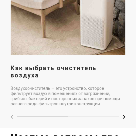
т
-
США
п
Бытовой очиститель
Бытовой очиститель
воздуха Boneco P2261
воздуха Cooper&Hunter CH-
В с
804AV
Цена
Цена
таб
Цена по запросу
Цена по запросу
очи
Купить
Купить
пом
пож
Как выбрать очиститель
воздуха
Воздухоочиститель — это устройство, которое
фильтрует воздух в помещениях от загрязнений,
грибков, бактерий и посторонних запахов при помощи
разного рода фильтров внутри конструкции.