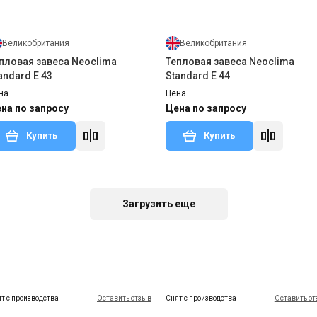
Великобритания
Великобритания
пловая завеса Neoclima
Тепловая завеса Neoclima
andard E 43
Standard E 44
на
Цена
на по запросу
Цена по запросу
Купить
Купить
т с производства
Оставить отзыв
Снят с производства
Оставить о
Загрузить еще
т с производства
Оставить отзыв
Снят с производства
Оставить о