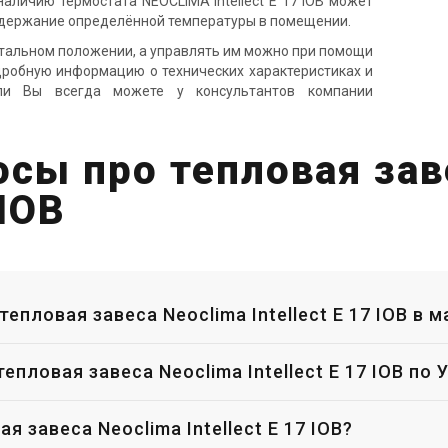
наличию термостата NEOCLIMA Intellect E 17 IOB может
ддержание определённой температуры в помещении.
нтальном положении, а управлять им можно при помощи
одробную информацию о технических характеристиках и
Великобритания
Великобритания
ли Вы всегда можете у консультантов компании
пловая завеса Neoclima
Тепловая завеса Neoclima
tellect W 15 IOB
Intellect W 16 IOB
сы про тепловая зав
на
Цена
на по запросу
Цена по запросу
 IOB
Купить
Купить
т с производства
Оставить отзыв
Снят с производства
Оставить о
тепловая завеса Neoclima Intellect E 17 IOB в 
епловая завеса Neoclima Intellect E 17 IOB по 
я завеса Neoclima Intellect E 17 IOB?