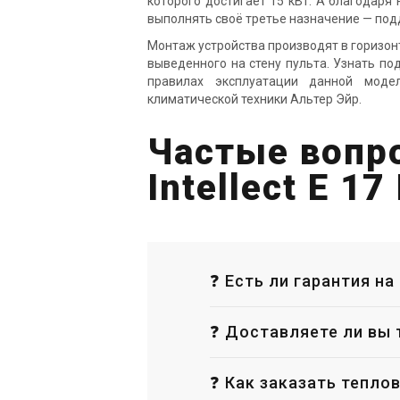
которого достигает 15 кВт. А благодаря 
выполнять своё третье назначение — по
Монтаж устройства производят в горизо
выведенного на стену пульта. Узнать п
Великобритания
правилах эксплуатации данной моде
климатической техники Альтер Эйр.
Тепловая завеса Neoclima
Те
Intellect W 14 IOB
In
Частые вопро
Цена
Це
Цена по запросу
Це
Intellect E 17
Купить
Снят с производства
Оставить отзыв
Сня
❓ Есть ли гарантия на 
❓ Доставляете ли вы т
❓ Как заказать теплова