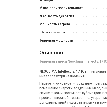
Макс. производительность
Дальность действия
Мощность нагрева
Великобритания
Ширина завесы
Тепловая завеса Neoclima
Те
Тепловая мощность
Intellect E 38 EU
In
Цена
Це
Описание
Цена по запросу
Це
Тепловая завеса Neoclima Intellect E 17 I
Купить
NEOCLIMA Intellect E 17 IOB
- тепловая
Снят с производства
Оставить отзыв
Сня
имеет сразу три назначения.
Первое и основное — создание преград
помещение снаружи воздушных масс, пыл
свыше тысячи восемьсот кубометров воз
проёма шириной свыше полутора м
дополнительный подогрев воздуха в по