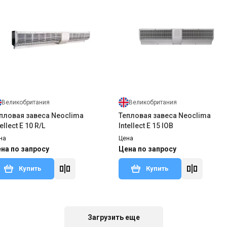
Великобритания
Великобритания
пловая завеса Neoclima
Тепловая завеса Neoclima
tellect W 33 L IOB
Intellect W 24 IOB
на
Цена
на по запросу
Цена по запросу
Купить
Купить
Великобритания
Великобритания
пловая завеса Neoclima
Тепловая завеса Neoclima
tellect Е 10 R/L
Intellect E 15 IOB
на
Цена
на по запросу
Цена по запросу
Купить
Купить
т с производства
Оставить отзыв
Снят с производства
Оставить о
Загрузить еще