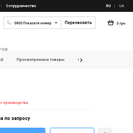
Сотрудничество
RU
UA
Перезвонить
0
8
0
0
Показати номер
0 грн
7 IOB
AQ
Просмотренные товары
Отзывы
 с производства
а по запросу