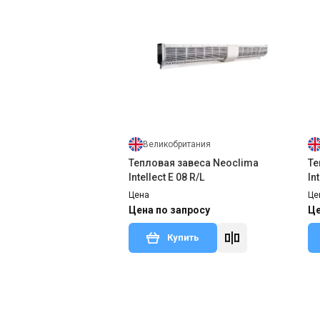
Те
In
Це
Це
Великобритания
Тепловая завеса Neoclima
Те
Intellect Е 08 R/L
In
Цена
Це
Цена по запросу
Це
Купить
Сня
Снят с производства
Отзывы 1