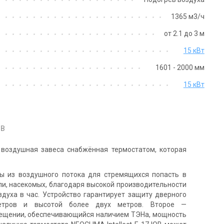
1365 м3/ч
от 2.1 до 3 м
15 кВт
Великобритания
Великобритания
1601 - 2000 мм
пловая завеса Neoclima
Тепловая завеса Neoclima
15 кВт
tellect E 24 IOB
Intellect E 26 IOB
на
Цена
на по запросу
Цена по запросу
OB
Купить
Купить
 воздушная завеса снабжённая термостатом, которая
т с производства
Оставить отзыв
Снят с производства
Оставить о
ы из воздушного потока для стремящихся попасть в
и, насекомых, благодаря высокой производительности
духа в час. Устройство гарантирует защиту дверного
етров и высотой более двух метров. Второе —
мещении, обеспечивающийся наличием ТЭНа, мощность