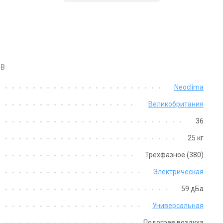
OB
Великобритания
Великобритания
Neoclima
пловая завеса Neoclima
Тепловая завеса Neoclima
Великобритания
tellect E 33 R IOB
Intellect E 35 IOB
на
Цена
36
на по запросу
Цена по запросу
25 кг
Купить
Купить
Трехфазное (380)
Электрическая
т с производства
Оставить отзыв
Снят с производства
Оставить о
59 дБа
Универсальная
Подогрев воздуха