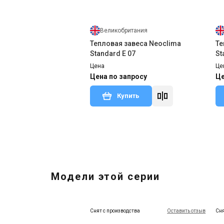
Великобритания
Тепловая завеса Neoclima
Те
Standard E 07
St
Цена
Це
Цена по запросу
Це
Купить
Сня
Модели этой серии
Снят с производства
Оставить отзыв
Сня