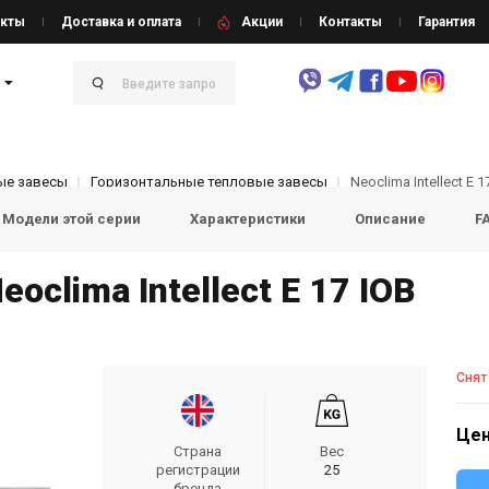
кты
Доставка и оплата
Акции
Контакты
Гарантия
ые завесы
Горизонтальные тепловые завесы
Neoclima Intellect E 1
Модели этой серии
Характеристики
Описание
F
oclima Intellect E 17 IOB
Снят
Цен
Страна
Вес
регистрации
25
бренда