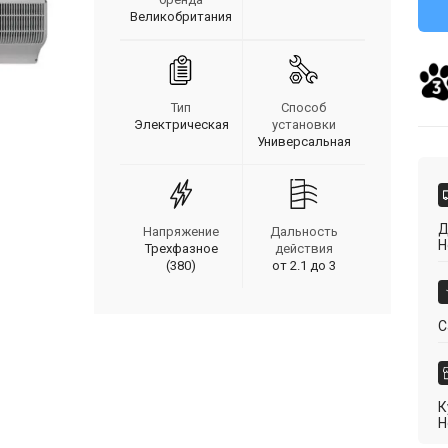
Великобритания
Тип
Способ
Электрическая
установки
Универсальная
Д
Напряжение
Дальность
Н
Трехфазное
действия
(380)
от 2.1 до 3
С
К
Н