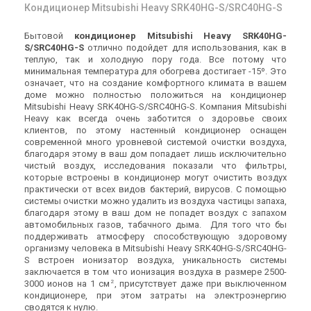
Кондиционер Mitsubishi Heavy SRK40HG-S/SRC40HG-S
Бытовой
кондиционер Mitsubishi Heavy SRK40HG-
S/SRC40HG-S
отлично подойдет для использования, как в
теплую, так и холодную пору года. Все потому что
минимальная температура для обогрева достигает -15º. Это
означает, что на создание комфортного климата в вашем
доме можно полностью положиться на кондиционер
Mitsubishi Heavy SRK40HG-S/SRC40HG-S. Компания Mitsubishi
Heavy как всегда очень заботится о здоровье своих
клиентов, по этому настенный кондиционер оснащен
современной много уровневой системой очистки воздуха,
благодаря этому в ваш дом попадает лишь исключительно
чистый воздух, исследования показали что фильтры,
которые встроены в кондиционер могут очистить воздух
практически от всех видов бактерий, вирусов. С помощью
системы очистки можно удалить из воздуха частицы запаха,
благодаря этому в ваш дом не попадет воздух с запахом
автомобильных газов, табачного дыма. Для того что бы
поддерживать атмосферу способствующую здоровому
организму человека в Mitsubishi Heavy SRK40HG-S/SRC40HG-
S встроен ионизатор воздуха, уникальность системы
заключается в том что ионизация воздуха в размере 2500-
2
3000 ионов на 1 см
, присутствует даже при выключенном
кондиционере, при этом затраты на электроэнергию
сводятся к нулю.