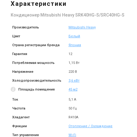
Характеристики
Кондиционер Mitsubishi Heavy SRK40HG-S/SRC40HG-S
Производитель
Mitsubishi Heavy
Цвет
Белый
Страна регистрации бренда
Япония
Гарантия
12
Потребляемая мощность
1,15 Вт
Напряжение
220 В
Холодопроизводительность
3,6 кВт
Площадь помещения
45 м2
Ток
5,1 А
Частота
50 Гц
Хладагент
R410A
Функции
Отопление / Охлаждение
Тип управления
Wi-Fi