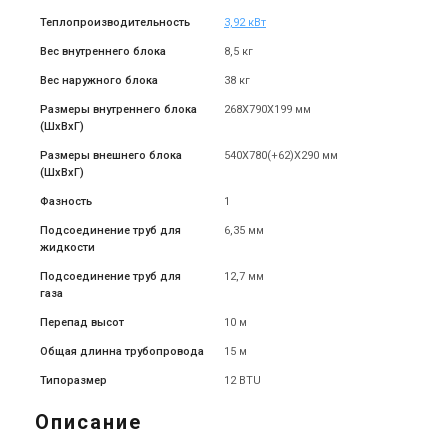
Теплопроизводительность
3,92 кВт
Вес внутреннего блока
8,5 кг
Вес наружного блока
38 кг
Размеры внутреннего блока
268X790X199 мм
(ШxВxГ)
Размеры внешнего блока
540X780(+62)X290 мм
(ШxВxГ)
Фазность
1
Подсоединение труб для
6,35 мм
жидкости
Подсоединение труб для
12,7 мм
газа
Перепад высот
10 м
Общая длинна трубопровода
15 м
Типоразмер
12 BTU
Описание