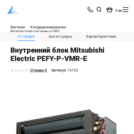
0 грн
Магазин
Кондиционирование
Мультисплит-системы и VRV
🌬Внутренние блоки кондиционера
О товаре
Аксессуары
Характеристики
Оп
Mitsubishi Electric PEFY-P-VMR-E
Внутренний блок Mitsubishi
Electric PEFY-P-VMR-E
Отзывы 0
Aртикул:
16763