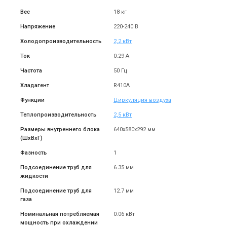
Вес
18 кг
Напряжение
220-240 В
Холодопроизводительность
2,2 кВт
Ток
0.29 А
Частота
50 Гц
Хладагент
R410A
Функции
Циркуляция воздуха
Теплопроизводительность
2,5 кВт
Размеры внутреннего блока
640x580x292 мм
(ШxВxГ)
Фазность
1
Подсоединение труб для
6.35 мм
жидкости
Подсоединение труб для
12.7 мм
газа
Номинальная потребляемая
0.06 кВт
мощность при охлаждении