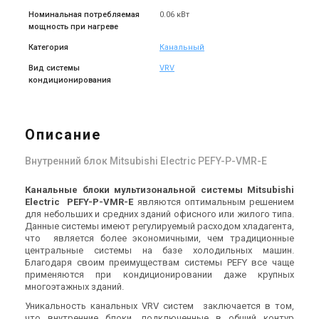
Номинальная потребляемая
0.06 кВт
мощность при нагреве
Категория
Канальный
Вид системы
VRV
кондиционирования
Описание
Внутренний блок Mitsubishi Electric PEFY-P-VMR-E
Канальные блоки мультизональной системы
Mitsubishi
Electric
PEFY-
P-
VMR-
E
являются оптимальным решением
для небольших и средних зданий офисного или жилого типа.
Данные системы имеют регулируемый расходом хладагента,
что является более экономичными, чем традиционные
центральные системы на базе холодильных машин.
Благодаря своим преимуществам системы PEFY все чаще
применяются при кондиционировании даже крупных
многоэтажных зданий.
Уникальность канальных VRV систем заключается в том,
что внутренние блоки, подключенные в общий контур