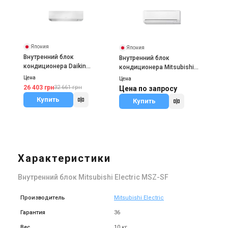
Япония
Япония
Внутренний блок
Внутренний блок
кондиционера Daikin
кондиционера Mitsubishi
FTXM20A
Heavy SRK-ZJ-S
Цена
Цена
26 403 грн
32 661 грн
Цена по запросу
Купить
Купить
Характеристики
Внутренний блок Mitsubishi Electric MSZ-SF
Производитель
Mitsubishi Electric
Гарантия
36
Вес
10 кг