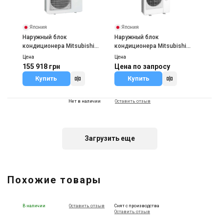
Япония
Япония
Наружный блок
Наружный блок
кондиционера Mitsubishi
кондиционера Mitsubishi
Electric MXZ-4F-VF
Electric MXZ-6D
Цена
Цена
155 918 грн
Цена по запросу
Купить
Купить
Нет в наличии
Оставить отзыв
Загрузить еще
Япония
Наружный блок
Похожие товары
кондиционера Mitsubishi
Electric MXZ-5D
Цена
Цена по запросу
В наличии
Оставить отзыв
Снят с производства
Купить
Оставить отзыв