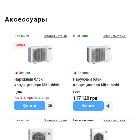
Аксессуары
В наличии
Оставить отзыв
В наличии
Оставить отзыв
Акция
Япония
Япония
Наружный блок
Наружный блок
кондиционера Mitsubishi
кондиционера Mitsubishi
Electric MXZ-2F33VF
Electric MXZ-3F54VF
Цена
Цена
117 120 грн
66 310 грн
78 011 грн
Купить
Купить
В наличии
Оставить отзыв
Нет в наличии
Оставить отзыв