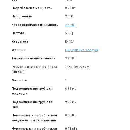
Потребляемая мощность
0.78 Вт
Напряжение
220 В
Холодопроизводительность
2.5 кВт
Частота
50 Гц
Хладагент
R410A
Функции
Циркуляция воздуха
Теплопроизводительность
3.2 кВт
Размеры внутреннего блока
798x195x299 мм
(ШxВxГ)
Фазность
1
Подсоединение труб для
6,35 мм
жидкости
Подсоединение труб для
9,52 мм
газа
Номинальная потребляемая
0.6 кВт
мощность при охлаждении
Номинальная потребляемая
0.78 кВт