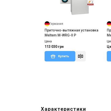
Германия
Приточно-вытяжная установка
Пр
Meltem M-WRG-II P
Me
Цена
Це
113 030 грн
Це
Купить
В наличии
Оставить отзыв
В н
Характеристики