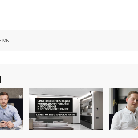
Германия
Германия
мплектующие вентиляции
Meltem Incontrol M-WRG-T/WS
ltem M-WRG-II M-U2
Цена
на
9 704 грн
 575 грн
3 MB
Купить
Купить
 заказ
Оставить отзыв
В наличии
Оставить о
Топ
ы
Германия
Германия