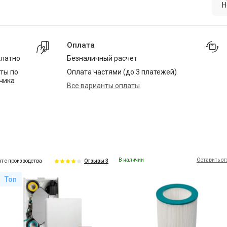
Н
Оплата
платно
Безналичный расчет
ты по
Оплата частями (до 3 платежей)
чика
Все варианты оплаты
В наличии
Оставить о
т с производства
Отзывы 3
Топ