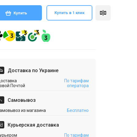
Купить в 1 клик
Купить
Доставка по Украине
оставка
По тарифам
овой Почтой
оператора
Cамовывоз
амовывоз из магазина
Бесплатно
Курьерская доставка
урьером
По тарифам