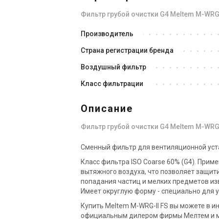
Фильтр грубой очистки G4 Meltem M-WRG-
Германия
Производитель
Ко
Фильтр Meltem M-WRG-II FK
Страна регистрации бренда
Me
Цена
Це
Воздушный фильтр
2 361 грн
1 
Класс фильтрации
Купить
Описание
В наличии
Оставить отзыв
Под
Фильтр грубой очистки G4 Meltem M-WRG-
Сменный фильтр для вентиляционной уста
Класс фильтра ISO Coarse 60% (G4). Прим
вытяжного воздуха, что позволяет защит
попадания частиц и мелких предметов изв
Имеет округлую форму - специально для у
Купить Meltem M-WRG-II FS вы можете в и
официальным дилером фирмы Мелтем и м