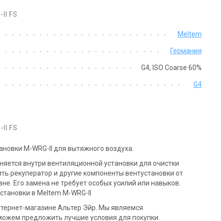
II FS
Германия
Германия
Meltem
мплектующие вентиляции
Комплектующие вентиляции
Германия
ltem Meltem M-WRG-FRA75
Meltem M-WRG-II U2 AK
на
Цена
G4, ISO Coarse 60%
941 грн
1 102 грн
G4
Купить
Купить
 заказ
Оставить отзыв
Под заказ
Оставить о
II FS
новки M-WRG-II для вытяжного воздуха.
еняется внутри вентиляционной установки для очистки
ить рекуператор и другие компоненты вентустановки от
не. Его замена не требует особых усилий или навыков.
становки в Meltem M-WRG-II
нтернет-магазине Альтер Эйр. Мы являемся
ожем предложить лучшие условия для покупки.