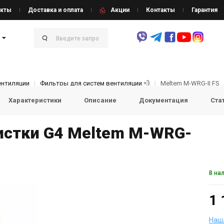
кты
Доставка и оплата
Акции
Контакты
Гарантия
нтиляции
Фильтры для систем вентиляции 💨
Meltem M-WRG-II FS
Характеристики
Описание
Документация
Ста
истки G4 Meltem M-WRG-
В на
1 
Наш