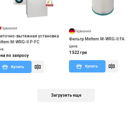
Германия
Германия
иточно-вытяжная установка
Фильтр Meltem M-WRG-II FA
ltem M-WRG-II P-FC
Цена
на
1 522 грн
на по запросу
Купить
Купить
аличии
Оставить отзыв
В наличии
Оставить о
Загрузить еще