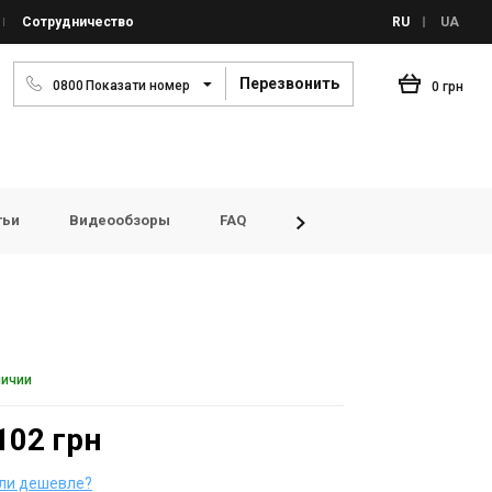
Сотрудничество
RU
UA
Перезвонить
0
8
0
0
Показати номер
0 грн
тьи
Видеообзоры
FAQ
Просмотренные товары
личии
102 грн
ли дешевле?