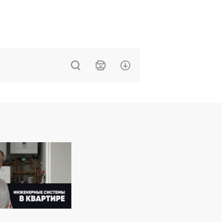
Германия
Комплектующие вентиляции
Meltem M-WRG-II ES
Цена
15 631 грн
Купить
тзыв
Под заказ
Оставить отзыв
Германия