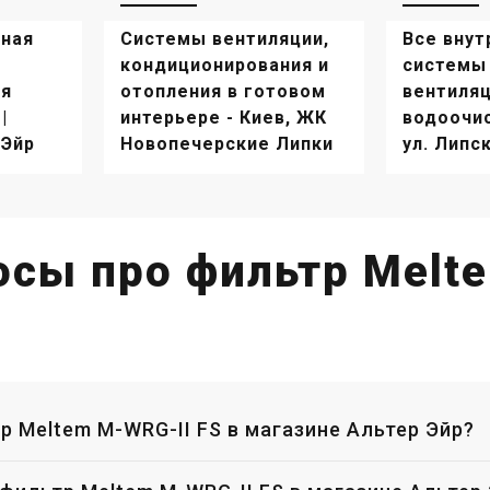
иточно-вытяжная установка
Комплектующие вентиляции
ltem M-WRG-II E-T-F
Meltem M-WRG-II FSC
ная
Системы вентиляции,
Все внут
на
Цена
кондиционирования и
системы 
3 312 грн
22 187 грн
ля
отопления в готовом
вентиля
|
интерьере - Киев, ЖК
водоочис
Купить
Купить
 Эйр
Новопечерские Липки
ул. Липс
аличии
Оставить отзыв
В наличии
Оставить о
осы про фильтр Melt
р Meltem M-WRG-II FS в магазине Альтер Эйр?
Германия
Германия
мплектующие вентиляции
Приточно-вытяжная установк
ltem M-WRG-II LR 50-KA
Meltem M-WRG-II E