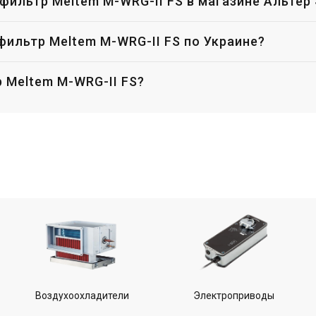
 фильтр Meltem M-WRG-II FS в магазине Альтер
на
Цена
298 грн
138 626 грн
фильтр Meltem M-WRG-II FS по Украине?
Купить
Купить
р Meltem M-WRG-II FS?
Воздухоохладители
Электроприводы