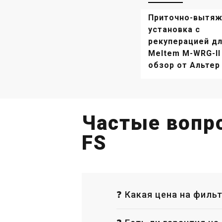
Комплектующие вентиляции
Пр
Meltem M-WRG-II KSR-1
Me
Приточно-вытяж
Цена
Це
установка с
3 410 грн
15
рекуперацией д
Meltem M-WRG-II 
Купить
обзор от Альтер
Под заказ
Оставить отзыв
В н
Частые вопр
FS
❓ Какая цена на фильт
Германия
Приточно-вытяжная установка
Ко
Meltem M-WRG-II E-F
Me