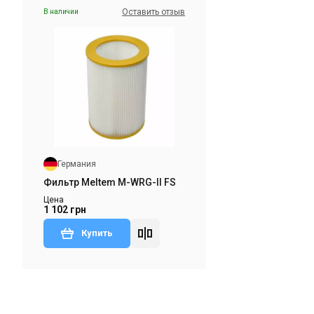
Оставить отзыв
В наличии
Германия
Приточно-вытяжная установка
Meltem M-WRG-II E-T
Цена
145 549 грн
Купить
Германия
тзыв
В наличии
Оставить отзыв
Фильтр Meltem M-WRG-II FS
Цена
1 102 грн
Купить