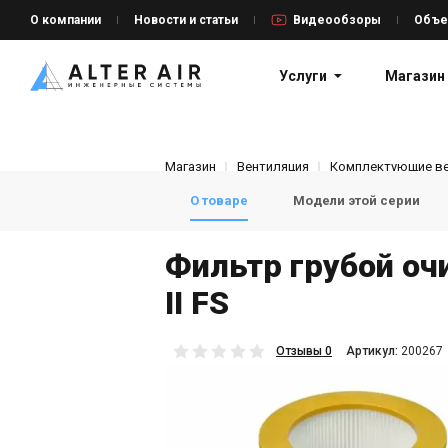
О компании
Новости и статьи
Видеообзоры
Объе
Услуги
Магазин
Магазин
Вентиляция
Комплектующие ве
О товаре
Модели этой серии
Фильтр грубой оч
II FS
Отзывы 0
Aртикул:
200267