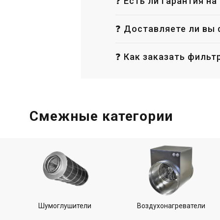
❓ Есть ли гарантия на
Цена
Це
146 441 грн
5 
❓ Доставляете ли вы 
Купить
❓ Как заказать фильт
Смежные категории
Шумоглушители
Воздухонагреватели