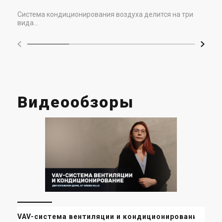
Система кондиционирования воздуха делится на три
вида...
Видеообзоры
ВЕ
VAV-система вентиляции и кондиционирование
КО