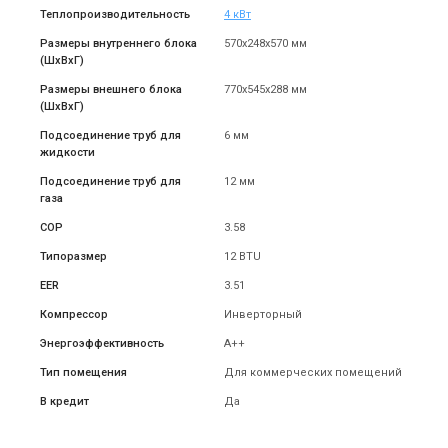
Теплопроизводительность
4 кВт
Размеры внутреннего блока
570x248x570 мм
(ШxВxГ)
Размеры внешнего блока
770x545x288 мм
(ШxВxГ)
Подсоединение труб для
6 мм
жидкости
Подсоединение труб для
12 мм
газа
COP
3.58
Типоразмер
12 BTU
EER
3.51
Компрессор
Инверторный
Энергоэффективность
A++
Тип помещения
Для коммерческих помещений
В кредит
Да