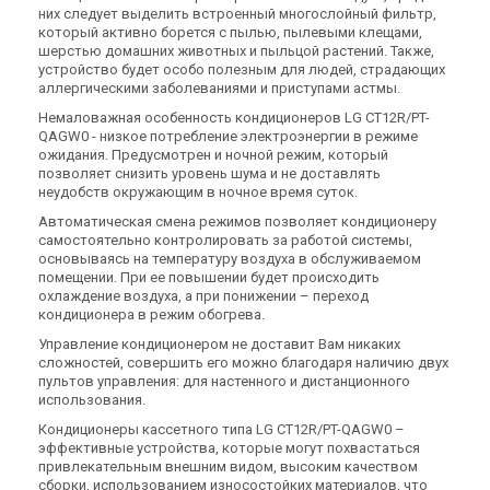
них следует выделить встроенный многослойный фильтр,
который активно борется с пылью, пылевыми клещами,
шерстью домашних животных и пыльцой растений. Также,
устройство будет особо полезным для людей, страдающих
аллергическими заболеваниями и приступами астмы.
Немаловажная особенность кондиционеров LG CT12R/PT-
QAGW0 - низкое потребление электроэнергии в режиме
ожидания. Предусмотрен и ночной режим, который
позволяет снизить уровень шума и не доставлять
неудобств окружающим в ночное время суток.
Автоматическая смена режимов позволяет кондиционеру
самостоятельно контролировать за работой системы,
основываясь на температуру воздуха в обслуживаемом
помещении. При ее повышении будет происходить
охлаждение воздуха, а при понижении – переход
кондиционера в режим обогрева.
Управление кондиционером не доставит Вам никаких
сложностей, совершить его можно благодаря наличию двух
пультов управления: для настенного и дистанционного
использования.
Кондиционеры кассетного типа LG CT12R/PT-QAGW0 –
эффективные устройства, которые могут похвастаться
привлекательным внешним видом, высоким качеством
сборки, использованием износостойких материалов, что