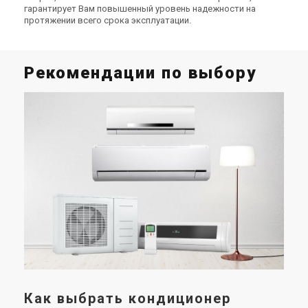
гарантирует Вам повышенный уровень надежности на
протяжении всего срока эксплуатации.
Рекомендации по выбору
К
о
Ком
важ
сис
опт
про
меж
Как выбрать кондиционер