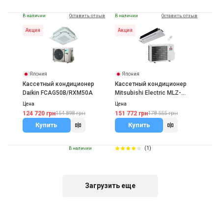
В наличии
Оставить отзыв
В наличии
Оставить отзыв
Акция
Акция
Япония
Япония
Кассетный кондиционер
Кассетный кондиционер
Daikin FCAG50B/RXM50A
Mitsubishi Electric MLZ-
KP50VF/MXZ-3F54VF
Цена
Цена
124 720 грн
151 772 грн
154 898 грн
178 555 грн
Купить
Купить
(1)
В наличии
Акция
Загрузить еще
Япония
Кассетный кондиционер