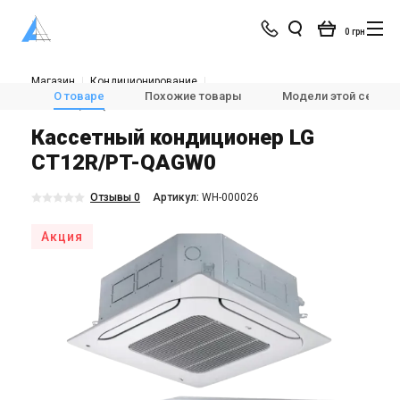
0 грн
Магазин
Кондиционирование
Кондиционеры и сплит-системы
Кассетные кондиционеры
О товаре
Похожие товары
Модели этой серии
LG CT12R/PT-QAGW0
Кассетный кондиционер LG
CT12R/PT-QAGW0
Отзывы 0
Aртикул:
WH-000026
Акция