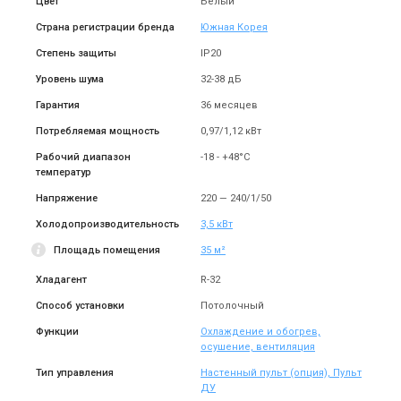
Цвет
Белый
Страна регистрации бренда
Южная Корея
Степень защиты
IP20
Уровень шума
32-38 дБ
Гарантия
36 месяцев
Потребляемая мощность
0,97/1,12 кВт
Рабочий диапазон
-18 - +48°C
температур
Напряжение
220 — 240/1/50
Холодопроизводительность
3,5 кВт
Площадь помещения
35 м²
Хладагент
R-32
Способ установки
Потолочный
Функции
Охлаждение и обогрев,
осушение, вентиляция
Тип управления
Настенный пульт (опция), Пульт
ДУ