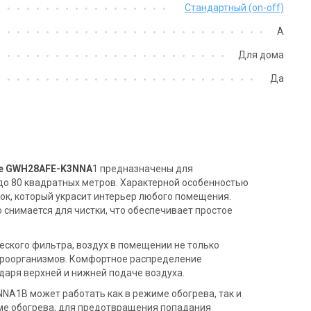
Стандартный (on-off)
A
Для дома
Да
e GWH28AFE-K3NNA
1 предназначены для
о 80 квадратных метров. Характерной особенностью
ок, который украсит интерьер любого помещения.
 снимается для чистки, что обеспечивает простое
ского фильтра, воздух в помещении не только
микроорганизмов. Комфортное распределение
даря верхней и нижней подаче воздуха.
A1B может работать как в режиме обогрева, так и
ме обогрева, для предотвращения попадания