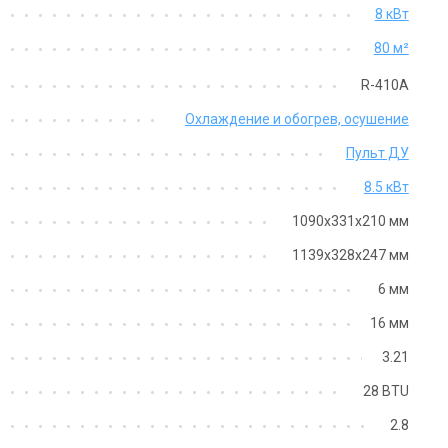
8 кВт
80 м²
R-410A
Охлаждение и обогрев, осушение
Пульт ДУ
8.5 кВт
1090x331x210 мм
1139х328х247 мм
6 мм
16 мм
3.21
28 BTU
2.8