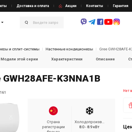
кты
Доставка и оплата
Акции
Контакты
Гарантия
еры и сплит-системы
Настенные кондиционеры
Gree GWH28AFE-
Модели этой серии
Характеристики
Описание
С
ee GWH28AFE-K3NNA1B
Нет 
161
Страна
Холодопроизводительность
Цен
регистрации
8.0 - 8.9 кВт
бренда