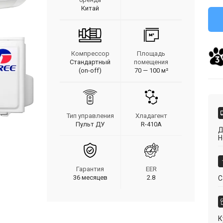
Китай
Компрессор
Площадь
Стандартный
помещения
(on-off)
70 — 100 м²
Тип управления
Хладагент
Пульт ДУ
R-410A
Д
Н
Гарантия
EER
36 месяцев
2.8
С
К