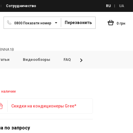
Сотрудничество
RU
UA
Перезвонить
0
8
0
0
Показати номер
0 грн
K3NNA1B
татьи
Видеообзоры
FAQ
Просмотренные товары
в наличии
Скидки на кондиционеры Gree*
а по запросу