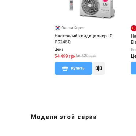
Южная Корея
Настенный кондиционер LG
На
PC24SQ
El
Цена
Це
66 620 грн
54 499 грн
Це
Купить
Модели этой серии