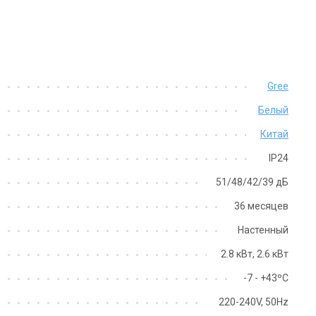
Gree
Белый
Китай
IP24
51/48/42/39 дБ
36 месяцев
Настенный
2.8 кВт, 2.6 кВт
-7 - +43ºC
220-240V, 50Hz