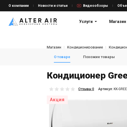
О компании
Новости и статьи
Видеообзоры
Объе
Услуги
Магазин
Магазин
Кондиционирование
Кондицион
О товаре
Похожие товары
Кондиционер Gr
Отзывы 0
Aртикул:
KK-GREE
Акция