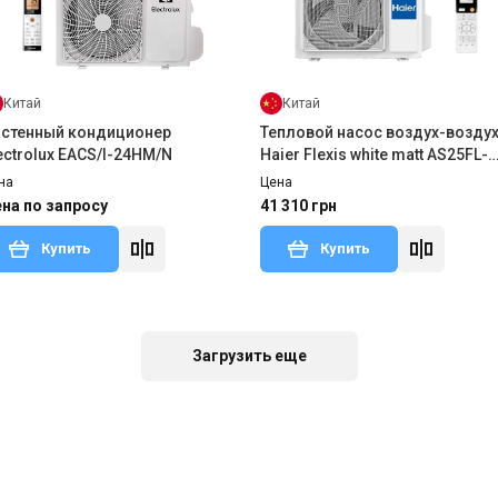
Китай
Китай
стенный кондиционер
Тепловой насос воздух-возду
ectrolux EACS/I-24HM/N
Haier Flexis white matt AS25FL-
W/1U25MEHFRA-1
на
Цена
на по запросу
41 310 грн
Купить
Купить
В наличии
Оставить отзыв
Загрузить еще