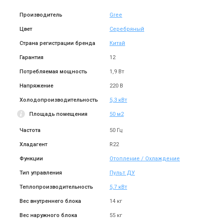
Производитель
Gree
Цвет
Серебряный
Страна регистрации бренда
Китай
Гарантия
12
Потребляемая мощность
1,9 Вт
Напряжение
220 В
Холодопроизводительность
5,3 кВт
Площадь помещения
50 м2
Частота
50 Гц
Хладагент
R22
Функции
Отопление / Охлаждение
Тип управления
Пульт ДУ
Теплопроизводительность
5,7 кВт
Вес внутреннего блока
14 кг
Вес наружного блока
55 кг