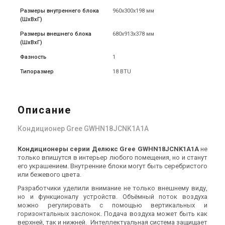
Размеры внутреннего блока
960x300x198 мм
(ШxВxГ)
Размеры внешнего блока
680х913х378 мм
(ШxВxГ)
Фазность
1
Типоразмер
18 BTU
Описание
Кондиционер Gree GWHN18JCNK1A1A
Кондиционеры серии Делюкс Gree GWHN18JCNK1A1A
не
только впишутся в интерьер любого помещения, но и станут
его украшением. Внутренние блоки могут быть серебристого
или бежевого цвета.
Разработчики уделили внимание не только внешнему виду,
но и функционалу устройств. Объёмный поток воздуха
можно регулировать с помощью вертикальных и
горизонтальных заслонок. Подача воздуха может быть как
верхней, так и нижней. Интеллектуальная система защищает