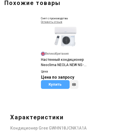
Похожие товары
Снят с производства
Оставить отзыв
Великобритания
Настенный кондиционер
Neoclima NEOLA NEW NS-
18AHB/NU-18AHB
Цена
Цена по запросу
Купить
Характеристики
Кондиционер Gree GWHN18JCNK1A1A