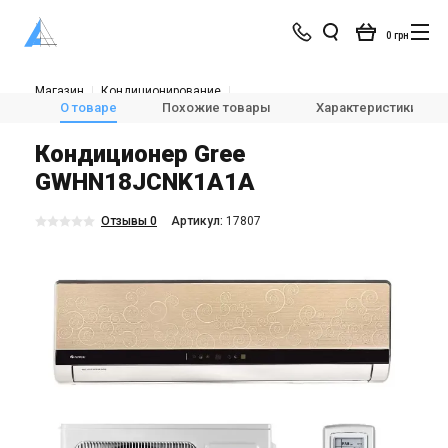
0 грн
Магазин
Кондиционирование
Кондиционеры и сплит-системы
Настенные кондиционеры
О товаре
Похожие товары
Характеристики
Gree GWHN18JCNK1A1A
Кондиционер Gree
GWHN18JCNK1A1A
Отзывы 0
Aртикул:
17807