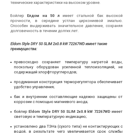
технические характеристики на высоком уровне.
Бойлер
Елдом на 50 л
имеет стальной бак высокой
прочности, в середине устлан циркониевой эмалью.
Способен выдерживать значительное давление, сохраняя
долговечность в течении долгих лет.
Eldom Style DRY 50 SLIM 2x0.8 kW 72267WD имеет такие
преимущества:
превосходно сохраняет температуру нагретой воды,
поскольку оборудован усиленной теплоизоляцией, не
содержащей хлорфторуглеродов;
продуманная конструкция терморегулятора обеспечивает
удобство управления;
бак и внутреннии составляющие надежно защищены от
коррозии с помощью магниевого анода;
бойлер
Eldom Style DRY 50 SLIM 2x0.8 kW 72267WD
имеет
световую и температурную индикацию;
установлено два ТЭНа (сухого типа) не контактирующих с
водой, в результате чего увеличивается срок службы