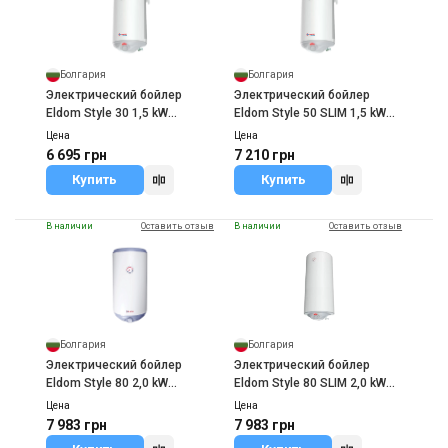
Болгария
Болгария
Электрический бойлер
Электрический бойлер
Eldom Style 30 1,5 kW
Eldom Style 50 SLIM 1,5 kW
72269W
72267W
Цена
Цена
6 695 грн
7 210 грн
Купить
Купить
В наличии
Оставить отзыв
В наличии
Оставить отзыв
Болгария
Болгария
Электрический бойлер
Электрический бойлер
Eldom Style 80 2,0 kW
Eldom Style 80 SLIM 2,0 kW
72265W
72268WG
Цена
Цена
7 983 грн
7 983 грн