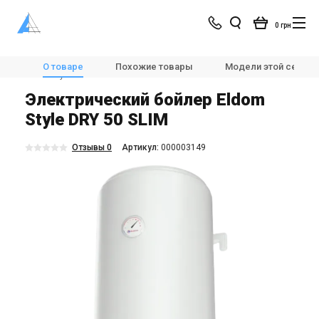
0 грн
Магазин
Отопление
💧🌡️Бойлеры
О товаре
Похожие товары
Модели этой серии
Eldom Style DRY 50 SLIM 2x0.8 kW 72267WD
Электрический бойлер Eldom
Style DRY 50 SLIM
Отзывы 0
Aртикул:
000003149