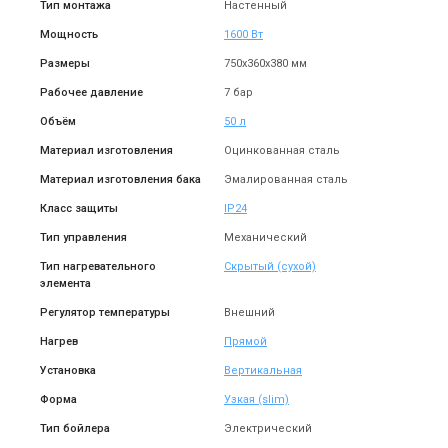
Тип монтажа
Настенный
Электрический бойлер
Электрический бойлер
Eldom Style DRY 80 2x1.0 kW
Eldom Style DRY 80 SLIM
Мощность
1600 Вт
72265WD
2x1.0 kW 72268WD
Цена
Цена
Размеры
750x360x380 мм
9 528 грн
9 528 грн
Рабочее давление
Купить
7 бар
Купить
Объём
50 л
В наличии
Оставить отзыв
Материал изготовления
Оцинкованная сталь
Материал изготовления бака
Эмалированная сталь
Класс защиты
IP24
Тип управления
Механический
Болгария
Тип нагревательного
Скрытый (сухой)
Электрический бойлер
элемента
Eldom Style DRY 100 2x1.0 kW
Регулятор температуры
Внешний
72270WD
Цена
10 815 грн
Нагрев
Прямой
Купить
Установка
Вертикальная
Форма
Узкая (slim)
Тип бойлера
Электрический