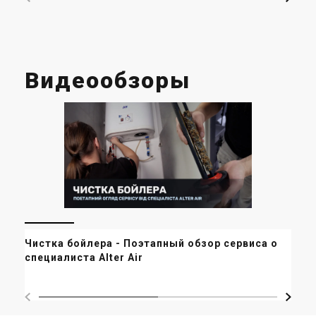
Видеообзоры
Бе
Чистка бойлера - Поэтапный обзор сервиса от
ал
специалиста Alter Air
офи