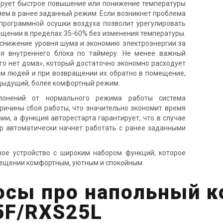
рует быстрое повышение или понижение температуры
м в ранее заданный режим. Если возникнет проблема
программной осушки воздуха позволит урегулировать
ещении в пределах 35-60% без изменения температуры.
снижение уровня шума и экономию электроэнергии за
я внутреннего блока по таймеру. Не менее важный
го нет дома», который достаточно экономно расходует
нем людей и при возвращении их обратно в помещение,
дыдущий, более комфортный режим.
лонений от нормального режима работы система
ричины сбоя работы, что значительно экономит время
ии, а функция авторестарта гарантирует, что в случае
р автоматически начнет работать с ранее заданными
ное устройство с широким набором функций, которое
ещении комфортным, уютным и спокойным.
осы про напольный 
5F/RXS25L