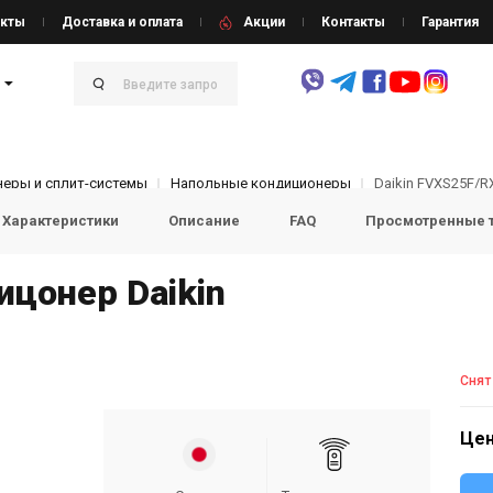
кты
Доставка и оплата
Акции
Контакты
Гарантия
еры и сплит-системы
Напольные кондиционеры
Daikin FVXS25F/R
Характеристики
Описание
FAQ
Просмотренные 
цонер Daikin
Снят
Цен