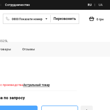
Сотрудничество
RU
UA
Перезвонить
0
8
0
0
Показати номер
0 грн
XS25L
товары
Отзывы
 с производства
Актуальный товар
а по запросу