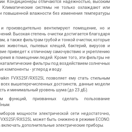
ии. Кондиционеры отличаются надежностью, высоким
. Климатические системы не только охлаждают или
ри повышенной влажности без изменения температуры
 и производительно вентилируют помещение, но и
знений. Высокая степень очистки достигается благодаря
, а также фильтрам грубой и тонкой очистки, которые
их животных, пылевых клещей, бактерий, вирусов и
твие приведет к отличному самочувствию и укреплению
время в помещении людей. Кроме того, эти фильтры не
токаталитические фильтры под воздействием солнечных
е компоненты - углерод и воду.
aikin FVXS25F/RXS25L позволяет ему стать стильным
 всех вышеперечисленных достоинств, данные модели
ть и минимальный уровень шума (до 23 дБ).
м функций, призванных сделать пользование
бным.
риборов мощности электрической сети недостаточно,
 FVXS25F/RXS25L может быть снижено в режиме ECONO.
ь включать дополнительные электрические приборы.