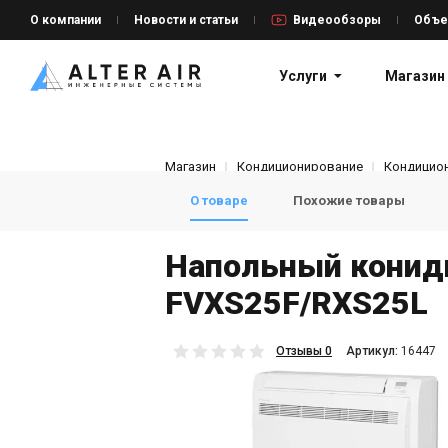
О компании
Новости и статьи
Видеообзоры
Объе
Услуги
Магазин
Магазин
Кондиционирование
Кондицион
О товаре
Похожие товары
Напольный кониди
FVXS25F/RXS25L
Отзывы 0
Aртикул:
16447