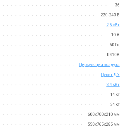
36
220-240 В
2,5 кВт
10 А
50 Гц
R410A
Циркуляция воздуха
Пульт ДУ
3.4 кВт
14 кг
34 кг
600x700x210 мм
550x765x285 мм