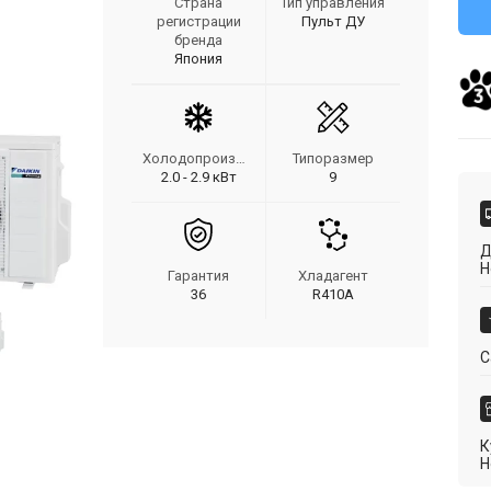
Страна
Тип управления
регистрации
Пульт ДУ
бренда
Япония
Холодопроизводительность
Типоразмер
2.0 - 2.9 кВт
9
Д
Н
Гарантия
Хладагент
36
R410A
С
К
Н