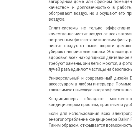
загородном доме или офисном помещен
качеством и долговечностью в работе
обогревают воздух, но и осушают его п
воздуха.
Сплит-системы не только эффективно
качественно чистят воздух от всех загря
встроенным фотокаталитическим фильтрам
чистят воздух от пыли, шерсти домашн
убирают неприятные запахи. Это вследс
здоровья всех находящихся длительное 
требуют замены, они легко моются, а фо
лучей разъединяют частицы на безопасны
Универсальный и современный дизайн D
аксессуаром в любом интерьере. Помимо
также имеют высокую энергоэффективнос
Кондиционеры обладают множество
кондиционером простым, приятным и удо
Если для использования всех электроп
энергопотребление кондиционера Daikin
Таким образом, открывается возможност