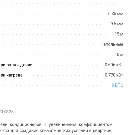
1
6.35 мм
9.5 мм
15 м
Напольные
10 м
при охлаждении
0.606 кВт
ри нагреве
0.770 кВт
9 BTU
/RXS25L
ли кондиционеров с увеличенным коэффициентом
ются для создания климатических условий в квартире,