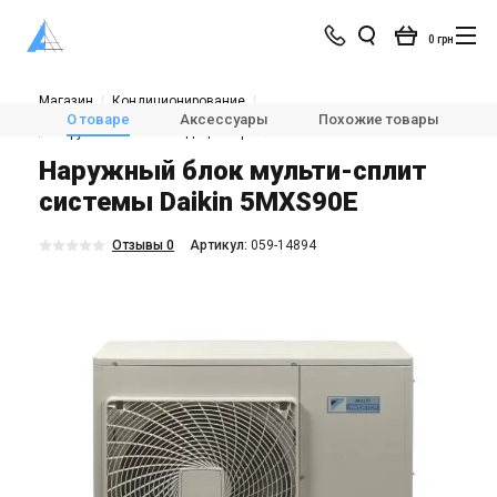
0 грн
Магазин
Кондиционирование
Мультисплит-системы и VRV
О товаре
Аксессуары
Похожие товары
🌬Наружные блоки кондиционера
Daikin 5MXS90E
Наружный блок мульти-сплит
системы Daikin 5MXS90E
Отзывы 0
Aртикул:
059-14894