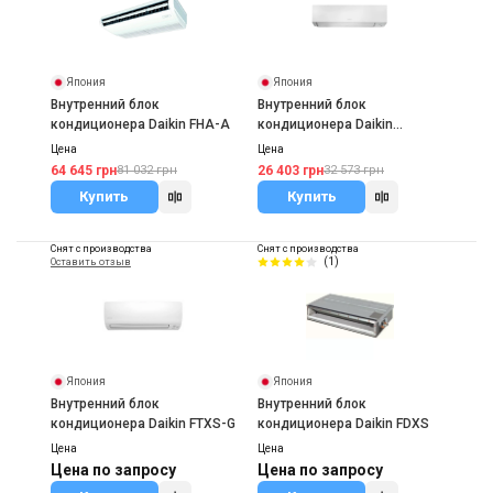
Япония
Япония
Внутренний блок
Внутренний блок
кондиционера Daikin FHA-A
кондиционера Daikin
FTXM20A
Цена
Цена
64 645 грн
26 403 грн
81 032 грн
32 573 грн
Купить
Купить
Снят с производства
Снят с производства
(1)
Оставить отзыв
Япония
Япония
Внутренний блок
Внутренний блок
кондиционера Daikin FTXS-G
кондиционера Daikin FDXS
Цена
Цена
Цена по запросу
Цена по запросу