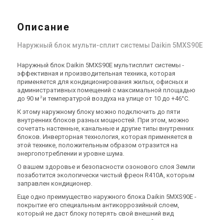
Описание
Наружный блок мульти-сплит системы Daikin 5MXS90E
Наружный блок Daikin 5MXS90E мультисплит системы -
эффективная и производительная техника, которая
применяется для кондиционирования жилых, офисных и
административных помещений с максимальной площадью
2
до 90 м
и температурой воздуха на улице от 10 до +46°C.
К этому наружному блоку можно подключить до пяти
внутренних блоков разных мощностей. При этом, можно
сочетать настенные, канальные и другие типы внутренних
блоков. Инверторная технология, которая применяется в
этой технике, положительным образом отразится на
энергопотреблении и уровне шума.
О вашем здоровье и безопасности озонового слоя Земли
позаботится экологически чистый фреон R410A, которым
заправлен кондиционер.
Еще одно преимущество наружного блока Daikin 5MXS90E -
покрытие его специальным антикоррозийный слоем,
который не даст блоку потерять свой внешний вид