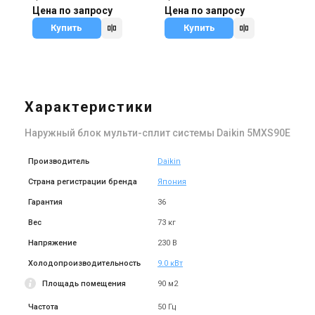
Внутренний блок
Настенный кондиционер
Цена по запросу
Цена по запросу
кондиционера Daikin FLXS
Daikin ATXS-25K/ARXS-25L3
Купить
Купить
Цена
Цена
Цена по запросу
Цена по запросу
Купить
Купить
Характеристики
Наружный блок мульти-сплит системы Daikin 5MXS90E
Производитель
Daikin
Страна регистрации бренда
Япония
Гарантия
36
Вес
73 кг
Напряжение
230 В
Холодопроизводительность
9.0 кВт
Площадь помещения
90 м2
Частота
50 Гц