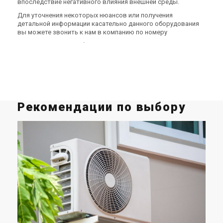
впоследствие негативного влияния внешней среды.
Для уточнения некоторых нюансов или получения
детальной информации касательно данного оборудования
вы можете звонить к нам в компанию по номеру
0
8
0
0
Показати номер
.
Рекомендации по выбору
Му
о
и
Мул
кли
ана
нар