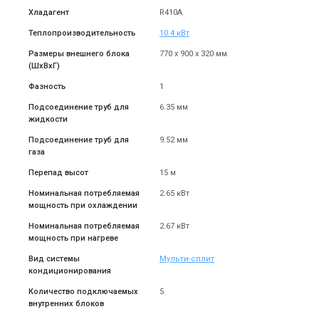
Хладагент
R410A
Теплопроизводительность
10.4 кВт
Размеры внешнего блока
770 х 900 х 320 мм
(ШxВxГ)
Фазность
1
Подсоединение труб для
6.35 мм
жидкости
Подсоединение труб для
9.52 мм
газа
Перепад высот
15 м
Номинальная потребляемая
2.65 кВт
мощность при охлаждении
Номинальная потребляемая
2.67 кВт
мощность при нагреве
Вид системы
Мульти-сплит
кондиционирования
Количество подключаемых
5
внутренних блоков