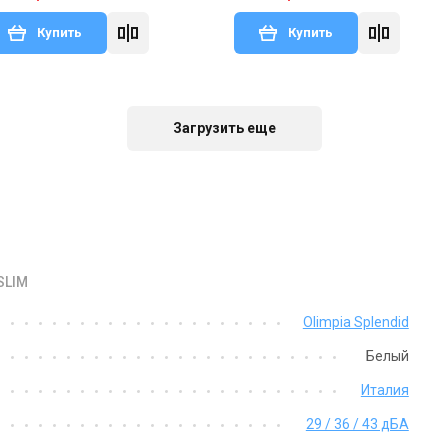
Купить
Купить
В наличии
Оставить отзыв
Загрузить еще
SLIM
Япония
Olimpia Splendid
Напольный фанкойл Daikin FWR-
AT
Белый
Цена
Италия
35 270 грн
30 984 грн
29 / 36 / 43 дБА
Купить