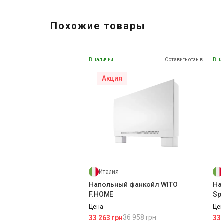
Похожие товары
В наличии
Оставить отзыв
В н
Акция
Италия
Напольный фанкойл WITO
На
F.HOME
Sp
Цена
Це
36 958 грн
33 263 грн
33