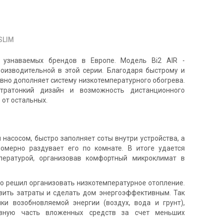
SLIM
узнаваемых брендов в Европе. Модель Bi2 AIR -
изводительной в этой серии. Благодаря быстрому и
вно дополняет систему низкотемпературного обогрева.
тратонкий дизайн и возможность дистанционного
 от остальных.
 насосом, быстро заполняет соты внутри устройства, а
омерно раздувает его по комнате. В итоге удается
пературой, организовав комфортный микроклимат в
то решил организовать низкотемпературное отопление.
зить затраты и сделать дом энергоэффективным. Так
ки возобновляемой энергии (воздух, вода и грунт),
овную часть вложенных средств за счет меньших