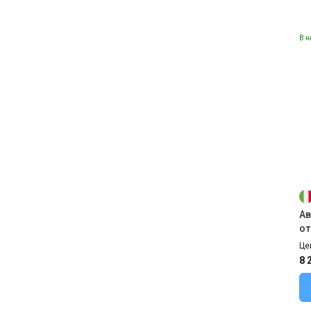
В н
Ав
от
V
Це
8 