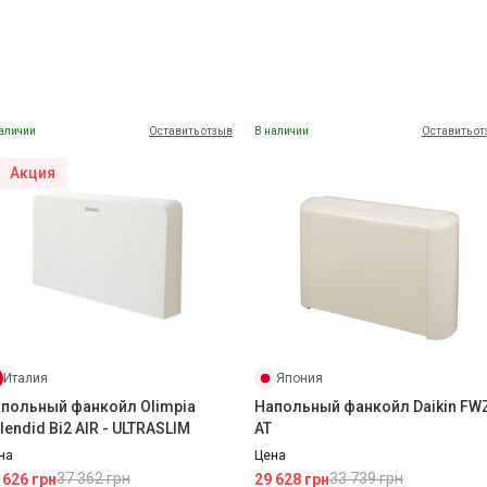
аличии
Оставить отзыв
В наличии
Оставить о
Акция
Италия
Япония
польный фанкойл Olimpia
Напольный фанкойл Daikin FW
lendid Bi2 AIR - ULTRASLIM
AT
на
Цена
37 362 грн
33 739 грн
 626 грн
29 628 грн