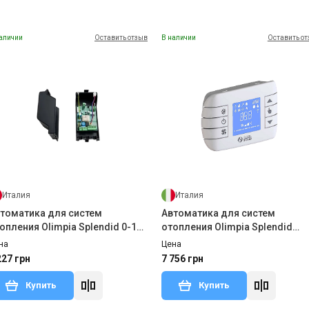
аличии
Оставить отзыв
В наличии
Оставить о
Италия
Италия
томатика для систем
Автоматика для систем
опления Olimpia Splendid 0-10
отопления Olimpia Splendid
PROGRAMMABLE THERMOSTAT
на
Цена
227 грн
7 756 грн
Купить
Купить