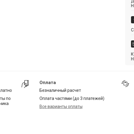
Д
Н
С
К
Н
Оплата
платно
Безналичный расчет
ты по
Оплата частями (до 3 платежей)
чика
Все варианты оплаты