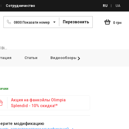
Сотрудничество
RU
UA
Перезвонить
0
8
0
0
Показати номер
0 грн
Olimpia Splendid 💧Фанкойл Olimpia Splendid Bi2 AIR - ULTRASLIM
тация
Статьи
Видеообзоры
FAQ
Просмотр
личии
Акция на фанкойлы Olimpia
Splendid - 10% скидка!*
ерите модификацию