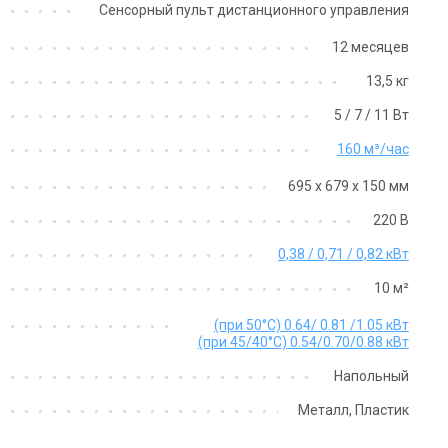
Сенсорный пульт дистанционного управления
12 месяцев
13,5 кг
5 / 7 / 11 Вт
160 м³/час
695 х 679 х 150 мм
220 В
0,38 / 0,71 / 0,82 кВт
10 м²
(при 50°C) 0.64/ 0.81 /1.05 кВт
(при 45/40°C) 0.54/0.70/0.88 кВт
Напольный
Металл, Пластик