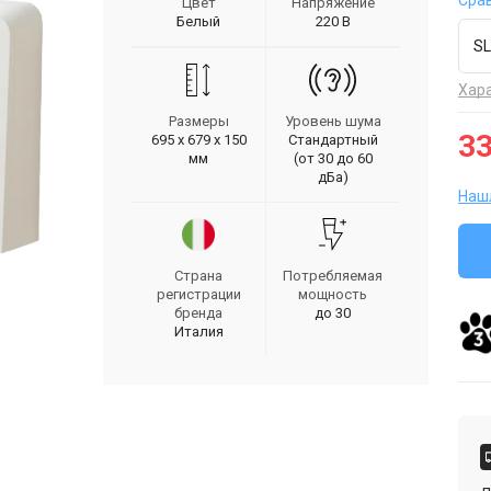
Сра
Цвет
Напряжение
Белый
220 В
SL
Хар
Размеры
Уровень шума
33
695 х 679 х 150
Стандартный
мм
(от 30 до 60
дБа)
Наш
Страна
Потребляемая
регистрации
мощность
бренда
до 30
Италия