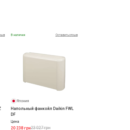
тзыв
В наличии
Оставить отзыв
Япония
Z
Напольный фанкойл Daikin FWL
DF
Цена
23 027 грн
20 238 грн