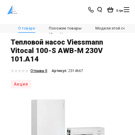
0 грн
Магазин
Отопление
🔆Тепловые насосы
О товаре
Похожие товары
Модели этой серии
Тепловые насосы воздух-вода
Viessmann AWB-M 230V 101.A14
Тепловой насос Viessmann
Vitocal 100-S AWB-M 230V
101.A14
Отзывы 0
Aртикул:
Z014667
Акция