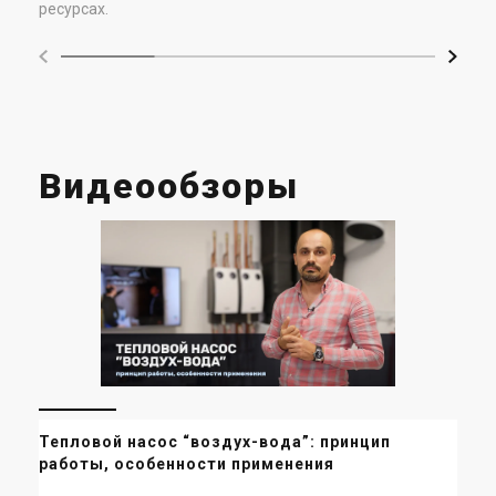
ресурсах.
Видеообзоры
Тепловой насос “воздух-вода”: принцип
Ка
работы, особенности применения
от