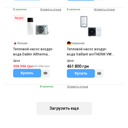
В наличии
Оставить отзыв
В наличии
Оставить отзыв
Акция
Япония
Германия
Тепловой насос воздух-
Тепловой насос воздух-
вода Daikin Altherma
вода Vaillant aroTHERM VWL
ERGA04EV/EHVH04S18E6V
105/5 AS/IS 400V
Цена
Цена
461 800 грн
506 996 грн
644 296 грн
Купить
Купить
В наличии
Оставить отзыв
Акция
Загрузить еще
Япония
Тепловой насос воздух-