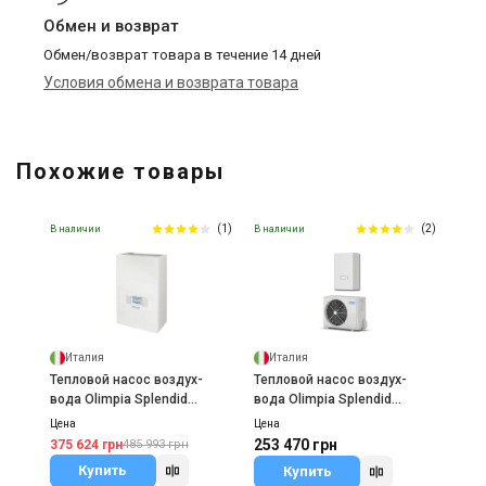
Обмен и возврат
Обмен/возврат товара в течение 14 дней
Условия обмена и возврата товара
Похожие товары
(1)
(2)
В наличии
В наличии
Италия
Италия
Тепловой насос воздух-
Тепловой насос воздух-
вода Olimpia Splendid
вода Olimpia Splendid
Sherpa S2
Sherpa S3
Цена
Цена
253 470 грн
375 624 грн
485 993 грн
Купить
Купить