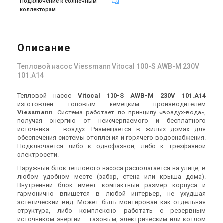
Подключение к солнечным
Да
Германия
Германия
коллекторам
Тепловой насос воздух-
Тепловой насос воздух-
вода Viessmann Vitocal 100-
вода Viessmann AWB 400 B
S 400V (7,5 – 15,5 кВт)
101.A12
Цена
Цена
Описание
633 755 грн
633 755 грн
704 172 грн
704 172 грн
Купить
Купить
Тепловой насос Viessmann Vitocal 100-S AWB-M 230V
101.A14
В наличии
Оставить отзыв
В наличии
Оставить отзыв
Тепловой насос
Vitocal 100-S AWB-M 230V 101.A14
Акция
Акция
изготовлен топовым немецким производителем
Viessmann
. Система работает по принципу «воздух-вода»,
получая энергию от неисчерпаемого и бесплатного
источника – воздух. Размещается в жилых домах для
обеспечения системы отопления и горячего водоснабжения.
Германия
Германия
Подключается либо к однофазной, либо к трехфазной
Тепловой насос воздух-
Тепловой насос воздух-
электросети.
вода Viessmann AWB 400 B
вода Viessmann AWB 400 B
Наружный блок теплового насоса располагается на улице, в
101.A14
101.A16
Цена
Цена
любом удобном месте (забор, стена или крыша дома).
682 488 грн
734 747 грн
758 319 грн
816 385 грн
Внутренний блок имеет компактный размер корпуса и
гармонично впишется в любой интерьер, не ухудшая
Купить
Купить
эстетический вид. Может быть монтирован как отдельная
структура, либо комплексно работать с резервным
источником энергии – газовым, электрическим или котлом
В наличии
Оставить отзыв
В наличии
Оставить отзыв