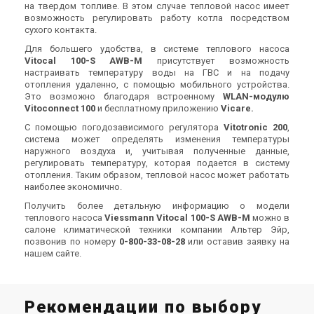
на твердом топливе. В этом случае тепловой насос имеет
Акция
Акция
возможность регулировать работу котла посредством
сухого контакта.
Для большего удобства, в системе теплового насоса
Vitocal 100-S AWB-M
присутствует возможность
настраивать температуру воды на ГВС и на подачу
Германия
Германия
отопления удаленно, с помощью мобильного устройства.
Тепловой насос воздух-
Тепловой насос воздух-
Это возможно благодаря встроенному
WLAN-модулю
вода Viessmann AWB-E 400
вода Viessmann AWB-E 400
Vitoconnect 100
и бесплатному приложению
Vicare.
B 101.A12
B 101.A14
Цена
Цена
С помощью погодозависимого регулятора
Vitotronic 200
,
644 807 грн
693 540 грн
716 452 грн
770 599 грн
система может определять изменения температуры
Купить
Купить
наружного воздуха и, учитывая полученные данные,
регулировать температуру, которая подается в систему
отопления. Таким образом, тепловой насос может работать
В наличии
Оставить отзыв
В наличии
Оставить отзыв
наиболее экономично.
Акция
Акция
Получить более детальную информацию о модели
теплового насоса
Viessmann Vitocal 100-S AWB-M
можно в
салоне климатической техники компании Альтер Эйр,
позвонив по номеру
0-800-33-08-28
или оставив заявку на
нашем сайте.
Германия
Германия
Тепловой насос воздух-
Тепловой насос воздух-
вода Viessmann AWB-E 400
вода Viessmann AWB-E-AC
Рекомендации по выбору
B 101.A16
400 B 101.A12
Цена
Цена