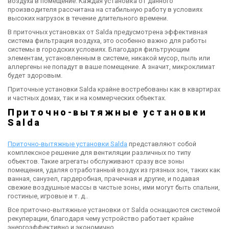
воздуха в помещение. Каждая установка от данного
производителя рассчитана на стабильную работу в условиях
высоких нагрузок в течение длительного времени.
В приточных установках от Salda предусмотрена эффективная
система фильтрация воздуха, это особенно важно для работы
системы в городских условиях. Благодаря фильтрующим
элементам, установленным в системе, никакой мусор, пыль или
аллергены не попадут в ваше помещение. А значит, микроклимат
будет здоровым.
Приточные установки Salda крайне востребованы как в квартирах
и частных домах, так и на коммерческих объектах.
Приточно-вытяжные установки
Salda
Приточно-вытяжные установки Salda
представляют собой
комплексное решение для вентиляции различных по типу
объектов. Такие агрегаты обслуживают сразу все зоны
помещения, удаляя отработанный воздух из грязных зон, таких как
ванная, санузел, гардеробная, прачечная и другие, и подавая
свежие воздушные массы в чистые зоны, ими могут быть спальни,
гостиные, игровые и т. д..
Все приточно-вытяжные установки от Salda оснащаются системой
рекуперации, благодаря чему устройство работает крайне
энергоэффективно и экономично.