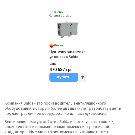
В наличии
Оставить отзыв
Литва
Приточно-вытяжная
установка Salda
AmberAir Compact
Цена
S-R-1000-V-E-R-C1
470 687 грн
Купить
Компания Salda - это производитель вентиляционного
оборудования, который более двадцати лет разрабатывает и
продает различное оборудование для воздухообмена.
Вентиляционные устройства Salda используются в жилых,
коммерческих и промышленных помещениях различной
квадратуры. Именно в таких помещениях крайне важен