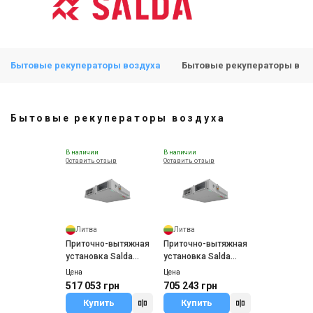
Бытовые рекуператоры воздуха
Бытовые рекуператоры в В
Бытовые рекуператоры воздуха
В наличии
В наличии
Оставить отзыв
Оставить отзыв
Литва
Литва
Приточно-вытяжная
Приточно-вытяжная
установка Salda
установка Salda
AmberAir Compact
AmberAir Compact
Цена
Цена
1-CXP-E-L/R-I50
2-CXP-E-L/R-I50
517 053 грн
705 243 грн
Купить
Купить