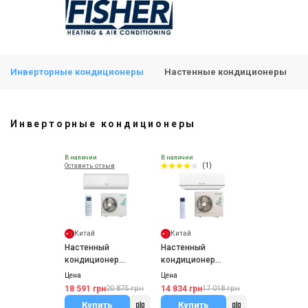
Инверторные кондиционеры
Настенные кондиционеры
Инверторные кондиционеры
В наличии
В наличии
(1)
Оставить отзыв
Китай
Китай
Настенный
Настенный
кондиционер
кондиционер
Fischer FI/FO-12TIN
Fischer FI/FO-07TIN
Цена
Цена
18 591 грн
14 834 грн
20 875 грн
17 018 грн
Купить
Купить