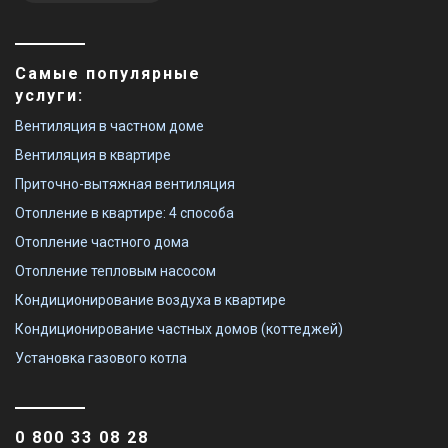
Самые популярные
Китай
Китай
услуги:
Настенный
Настенный
кондиционер
кондиционер
Вентиляция в частном доме
Fischer FI/FO-09SIN
Fischer FI/FO-24SIN
Цена
Цена
Вентиляция в квартире
Цена по запросу
Цена по запросу
Купить
Купить
Приточно-вытяжная вентиляция
Отопление в квартире: 4 способа
Снят с производства
Отопление частного дома
Оставить отзыв
Отопление тепловым насосом
Кондиционирование воздуха в квартире
Кондиционирование частных домов (коттеджей)
Китай
Установка газового котла
Настенный
кондиционер
Fischer FI/FO-18SIN
Цена
Цена по запросу
0 800 33 08 28