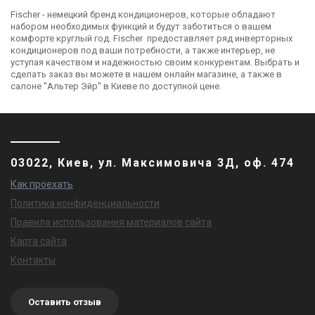
Тепловой насос
Настенный
Fischer - немецкий бренд кондиционеров, которые обладают
воздух-воздух
кондиционер
набором необходимых функций и будут заботиться о вашем
Fischer QUANTUM
Fischer FI/FO-12SIN
Цена
Цена
комфорте круглый год. Fischer предоставляет ряд инверторных
-30°C
26 877 грн
25 017 грн
28 900 грн
27 682 грн
кондиционеров под ваши потребности, а также интерьер, не
Купить
Купить
уступая качеством и надежностью своим конкурентам. Выбрать и
сделать заказ вы можете в нашем онлайн магазине, а также в
салоне "Альтер Эйр" в Киеве по доступной цене.
В наличии
Нет в наличии
Оставить отзыв
Оставить отзыв
03022, Киев, ул. Максимовича 3Д, оф. 474
Китай
Китай
Как проехать
Настенный
Настенный
Политика конфиденциальности
кондиционер
кондиционер
Fischer FI/FO-18TIN
Fischer FI/FO-24TIN
Правила использования материалов сайта
Цена
Цена
28 821 грн
34 736 грн
32 220 грн
40 842 грн
Карта сайта
Купить
Купить
Контакты
Нет в наличии
Снят с производства
Оставить отзыв
Оставить отзыв
Оставить отзыв