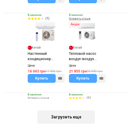
В наличии
В наличии
(1)
Оставить отзыв
Акция
Китай
Китай
Настенный
Тепловой насос
кондиционер
воздух-воздух
Fischer FI/FO-09TIN
Fischer KALT 2
Цена
Цена
16 043 грн
21 855 грн
17 926 грн
23 500 грн
Купить
Купить
В наличии
В наличии
(1)
Оставить отзыв
Акция
Загрузить еще
Китай
Китай