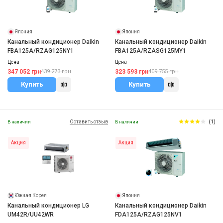
Япония
Япония
Канальный кондиционер Daikin
Канальный кондиционер Daikin
FBA125A/RZAG125NY1
FBA125A/RZASG125MY1
Цена
Цена
347 052 грн
323 593 грн
439 273 грн
409 755 грн
Купить
Купить
Оставить отзыв
(1)
В наличии
В наличии
Акция
Акция
Южная Корея
Япония
Канальный кондиционер LG
Канальный кондиционер Daikin
UM42R/UU42WR
FDA125A/RZAG125NV1