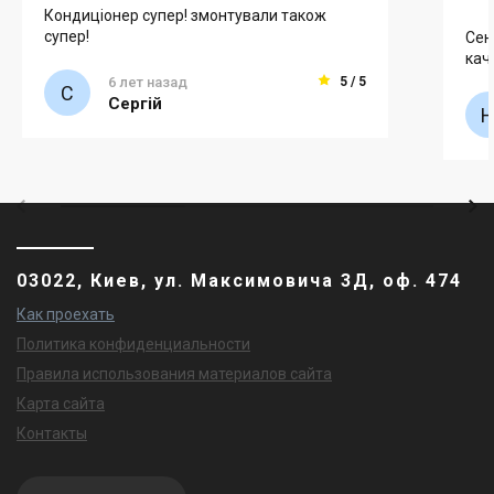
Кондиціонер супер! змонтували також
супер!
Сен
кач
6 лет назад
5 / 5
Сергій
03022, Киев, ул. Максимовича 3Д, оф. 474
Как проехать
Политика конфиденциальности
Правила использования материалов сайта
Карта сайта
Контакты