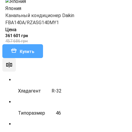
Япония
Канальный кондиционер Daikin
FBA140A/RZASG140MY1
Цена
361 601 грн
457 686 грн
Купить
Хладагент
R-32
Типоразмер
46